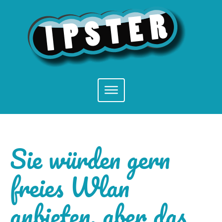
Sie würden gern
freies Wlan
anbieten, aber das